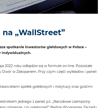
 na „WallStreet”
jsze spotkanie inwestorów giełdowych w Polsce –
w Indywidualnych.
aja 2022 roku odbędzie się w formule on-line. Pozostałe
lowy Dwór w Zakopanem. Przy czym część wykładów i paneli
awicielami spółek giełdowych i instytucji oraz gośćmi
czestnikiem jednego z paneli p.t. „Narodowe czempiony
go silniejsze, czy osłabione?” Będzie Wiceprezes Zarządu