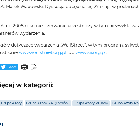
.A. Marek Wadowski. Dyskusja odbędzie się 27 maja w godzinach
.A. od 2008 roku nieprzerwanie uczestniczy w tym niezwykle wa
artnerów wydarzenia.
egóły dotyczące wydarzenia „WallStreet”, w tym program, sylwe
a stronie
www.wallstreet.org.pl
lub
www.sii.org.pl
.
Tweet
ęcej w kategorii:
 Grupa Azoty
Grupa Azoty S.A. (Tarnów)
Grupa Azoty Puławy
Grupa Azoty Po
ÓT