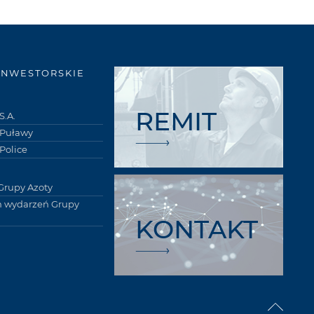
INWESTORSKIE
REMIT
S.A.
 Puławy
Police
Grupy Azoty
 wydarzeń Grupy
KONTAKT