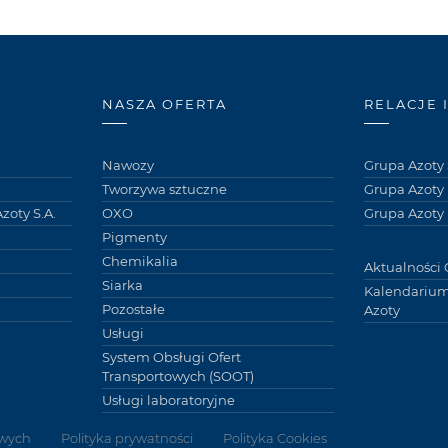
NASZA OFERTA
RELACJE 
Nawozy
Grupa Azoty 
Tworzywa sztuczne
Grupa Azoty
zoty S.A.
OXO
Grupa Azoty 
Pigmenty
Chemikalia
Aktualności 
Siarka
Kalendarium
Pozostałe
Azoty
Usługi
System Obsługi Ofert
Transportowych (SOOT)
Usługi laboratoryjne
wych
Polityka prywatności
Polityka Cookies