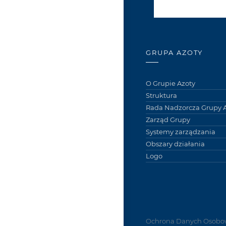
GRUPA AZOTY
O Grupie Azoty
Struktura
Rada Nadzorcza Grupy A
Zarząd Grupy
Systemy zarządzania
Obszary działania
Logo
Ochrona Danych Osobo