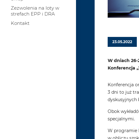
Zezwolenia na loty w
strefach EPP i DRA
Kontakt
23.05.2022
W dniach 26-2
Konferencja 
Konferencja or
3 dni to już 
dyskusyjnych 
Obok wykładów
specjalnymi.
W programie ko
w obliczu szok