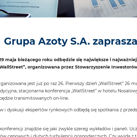
Grupa Azoty S.A. zaprasza
9 maja bieżącego roku odbędzie się największe i najważnie
„WallStreet”, organizowana przez Stowarzyszenie Inwestoró
ganizowana jest już po raz 26. Pierwszy dzień „WallStreet” 26 m
tradycyjna, stacjonarna konferencja „WallStreet” w hotelu Nosa
będzie transmitowanych on-line.
 i dyskusji ekspertów rynkowych odbędą się spotkania z przedst
nferencji znajdzie się jaki zwykle szereg wykładów i paneli. U
ów cenowych i dużych turbulencji gospodarczych. Czy wyjdą z te