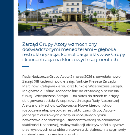
Zarząd Grupy Azoty wzmocniony
doświadczonymi menedżerami – głęboka
restrukturyzacja, konsolidacja aktywów Grupy
i koncentracja na kluczowych segmentach
Rada Nadzorcza Grupy Azoty 2 marca 2026 r. powołała nowy
Zarząd XIII kadencji, powierzając funkcję Prezesa Zarządu
Marcinowi Celejewskiemu oraz funkcję Wiceprezesa Zarządu
Małgorzacie Królak. Jednocześnie do czasowego pełnienia
funkcji Wiceprezesa Zarządu – na okres do trzech miesięcy –
delegowana została Wiceprzewodnicząca Rady Nadzorczej
Aleksandra Machowicz-Jaworska. Nowe kierownictwo
rozpoczyna etap głębokiej restrukturyzacji Grupy Azoty –
jednego z kluczowych graczy europejskiego rynku
nawozowo-chemicznego - skoncentrowanej na odbudowie
stabilności finansowej, maksymalizacji efektywności aktywów
przemysłowych oraz ukierunkowaniu działalności na segmenty
o najwyższym potencjale wzrostu.