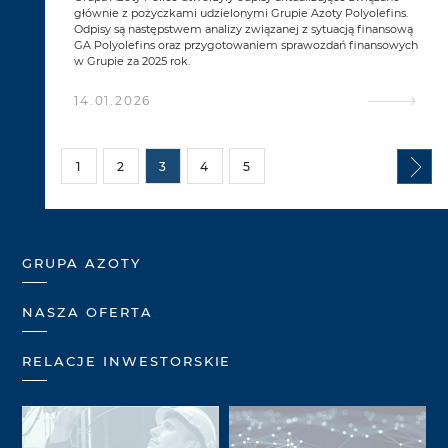
głównie z pożyczkami udzielonymi Grupie Azoty Polyolefins.
Odpisy są następstwem analizy związanej z sytuacją finansową
GA Polyolefins oraz przygotowaniem sprawozdań finansowych
w Grupie za 2025 rok.
14.01.2026
1
2
3
4
5
GRUPA AZOTY
NASZA OFERTA
RELACJE INWESTORSKIE