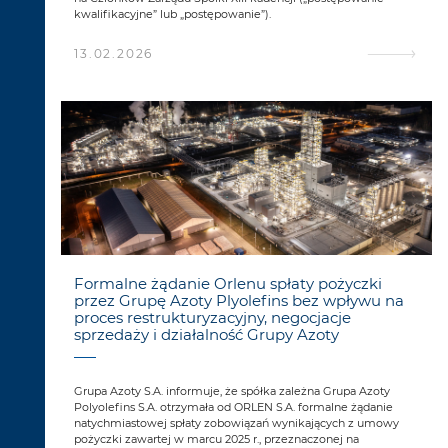
kwalifikacyjne” lub „postępowanie”).
13.02.2026
Formalne żądanie Orlenu spłaty pożyczki
przez Grupę Azoty Plyolefins bez wpływu na
proces restrukturyzacyjny, negocjacje
sprzedaży i działalność Grupy Azoty
Grupa Azoty S.A. informuje, że spółka zależna Grupa Azoty
Polyolefins S.A. otrzymała od ORLEN S.A. formalne żądanie
natychmiastowej spłaty zobowiązań wynikających z umowy
pożyczki zawartej w marcu 2025 r., przeznaczonej na