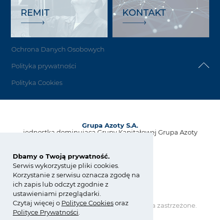
REMIT
KONTAKT
Ochrona Danych Osobowych
Polityka prywatności
Polityka Cookies
Grupa Azoty S.A.
jednostka dominująca Grupy Kapitałowej Grupa Azoty
ul. Kwiatkowskiego 8
33-101 Tarnów, Polska
Dbamy o Twoją prywatność.
Serwis wykorzystuje pliki cookies.
tel.:
+48 14 637 37 37
Korzystanie z serwisu oznacza zgodę na
fax: +48 14 633 07 18
ich zapis lub odczyt zgodnie z
kontakt@grupaazoty.com
ustawieniami przeglądarki.
Czytaj więcej o
Polity
ce
Cookies
oraz
Copyright © Grupa Azoty. Wszelkie prawa zastrzeżone.
by inte
ll
ect
Polityce Prywatności
.