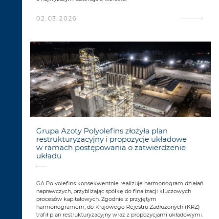
02.03.2026
Grupa Azoty Polyolefins złożyła plan
restrukturyzacyjny i propozycje układowe
w ramach postępowania o zatwierdzenie
układu
GA Polyolefins konsekwentnie realizuje harmonogram działań
naprawczych, przybliżając spółkę do finalizacji kluczowych
procesów kapitałowych. Zgodnie z przyjętym
harmonogramem, do Krajowego Rejestru Zadłużonych (KRZ)
trafił plan restrukturyzacyjny wraz z propozycjami układowymi.