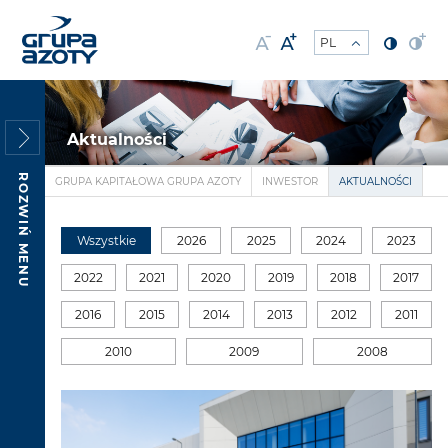
Aktualności
ROZWIŃ MENU
GRUPA KAPITAŁOWA GRUPA AZOTY
INWESTOR
AKTUALNOŚCI
Wszystkie
2026
2025
2024
2023
2022
2021
2020
2019
2018
2017
2016
2015
2014
2013
2012
2011
2010
2009
2008