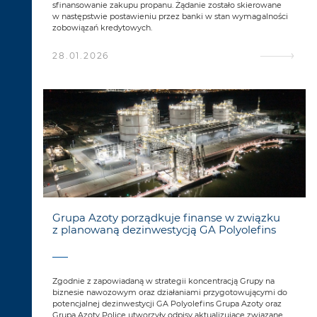
sfinansowanie zakupu propanu. Żądanie zostało skierowane
w następstwie postawieniu przez banki w stan wymagalności
zobowiązań kredytowych.
28.01.2026
Grupa Azoty porządkuje finanse w związku
z planowaną dezinwestycją GA Polyolefins
Zgodnie z zapowiadaną w strategii koncentracją Grupy na
biznesie nawozowym oraz działaniami przygotowującymi do
potencjalnej dezinwestycji GA Polyolefins Grupa Azoty oraz
Grupa Azoty Police utworzyły odpisy aktualizujące związane