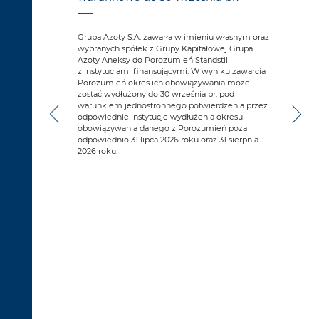
wypracowała
Grup
3,70 mld
stab
Grupa Azoty S.A. zawarła w imieniu własnym oraz
,14%
rest
wybranych spółek z Grupy Kapitałowej Grupa
nych
2026
Azoty Aneksy do Porozumień Standstill
dniego.
kluc
z instytucjami finansującymi. W wyniku zawarcia
ie, osiągając
zob
Porozumień okres ich obowiązywania może
5 mln PLN
ram
zostać wydłużony do 30 września br. pod
ym wynikiem
fina
warunkiem jednostronnego potwierdzenia przez
EBITDA
odpowiednie instytucje wydłużenia okresu
s wyniosła
obowiązywania danego z Porozumień poza
5 mln PLN
odpowiednio 31 lipca 2026 roku oraz 31 sierpnia
ln PLN).
2026 roku.
łtowała się
u
.
oty
zoty Puławy
y Siarkopol
Azoty Koltar
zoty JRCh