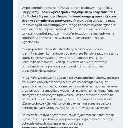
Współadministratorami Państwa danych osobowych są spółki z
Grupy Azoty -
pełen wykaz spółek znajduje się w Załączniku Nr 1
do Polityki Prywatności Serwisu Internetowego grupaazoty.com i
stron w domenie grupaazoty.com.
W przypadku wyrażenia przez
Państwa zgód marketingowych, mogą Państwo wycofać zgodę w
każdym czasie poprzez kontakt z Administratorem w sposób
wskazany poniżej, przy czym wycofanie zgody nie ma wpływu na
zgodność z prawem przetwarzania dokonanego przed jej
wycofaniem.
Celem przetwarzania Państwa danych osobowych (dane
identyfikacyjne i kontaktowe podane przez Państwa przy wyrażaniu
zgody na otrzymywanie Newslettera tj. adres e-mail.) jest
komunikacja z zakresu Relacji Inwestorskich Administatora
odbywający się za pomocą poczty elektronicznej poprzez
przesyłanie Newslettera.
Mają Państwo prawo do żądania od Współadministratorów dostępu
do swoich danych osobowych, a także do domagania się ich
sprostowania, usunięcia, ograniczenia przetwarzania, przeniesienia
oraz wniesienia sprzeciwu wobec ich przetwarzania. Mogą Państwo
skorzystać z powyższych uprawnień kierując stosowne pismo na
adres: ul. E. Kwiatkowskiego 8, 33-101 Tarnów, wraz z dopiskiem
„Dane osobowe – Serwis”, wysyłając e-mail na adres inspektora
ochrony danych Grupy Azoty S.A.:
iod.tarnow@grupaazoty.com
.
Pełna treść Polityki prywatności, zawierająca wszelkie informacje
wymagane na podstawie przepisów ogólnego rozporządzenia o
ochronie danych, dostępna jest pod adresem
grupaazoty.com/polityka-prywatnosci
.