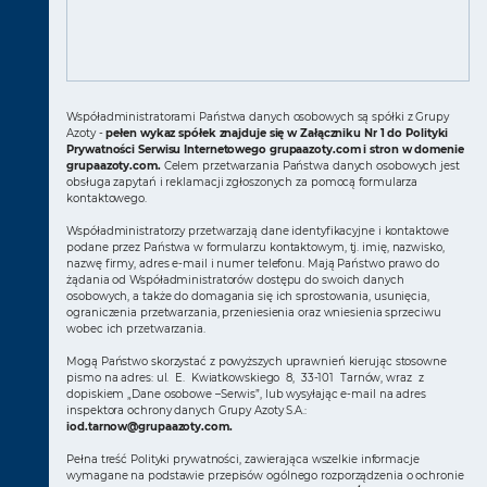
Współadministratorami Państwa danych osobowych są spółki z Grupy
Azoty -
pełen wykaz spółek znajduje się w Załączniku Nr 1 do Polityki
Prywatności Serwisu Internetowego grupaazoty.com i stron w domenie
grupaazoty.com.
Celem przetwarzania Państwa danych osobowych jest
obsługa zapytań i reklamacji zgłoszonych za pomocą formularza
kontaktowego.
Współadministratorzy przetwarzają dane identyfikacyjne i kontaktowe
podane przez Państwa w formularzu kontaktowym, tj. imię, nazwisko,
nazwę firmy, adres e-mail i numer telefonu. Mają Państwo prawo do
żądania od Współadministratorów dostępu do swoich danych
osobowych, a także do domagania się ich sprostowania, usunięcia,
ograniczenia przetwarzania, przeniesienia oraz wniesienia sprzeciwu
wobec ich przetwarzania.
Mogą Państwo skorzystać z powyższych uprawnień kierując stosowne
pismo na adres: ul. E. Kwiatkowskiego 8, 33-101 Tarnów, wraz z
dopiskiem „Dane osobowe –Serwis”, lub wysyłając e-mail na adres
inspektora ochrony danych Grupy Azoty S.A.:
iod.tarnow@grupaazoty.com
.
Pełna treść Polityki prywatności, zawierająca wszelkie informacje
wymagane na podstawie przepisów ogólnego rozporządzenia o ochronie