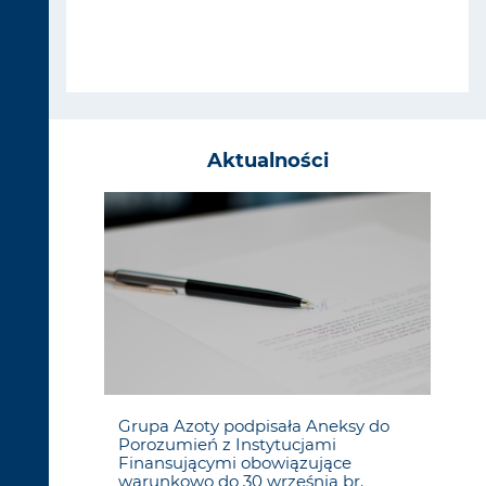
Aktualności
ki za
Grupa Azoty podpisała Aneksy do
Gr
Porozumień z Instytucjami
do
Finansującymi obowiązujące
res
warunkowo do 30 września br.