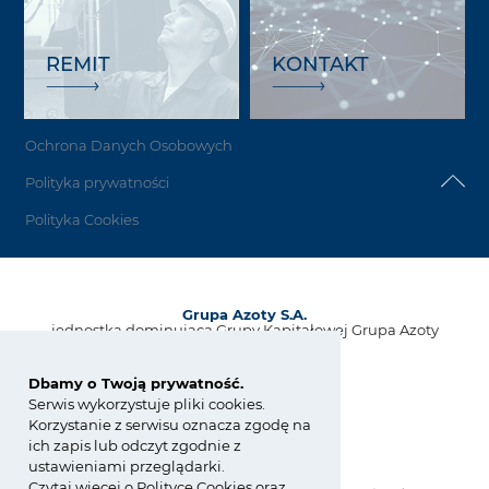
REMIT
KONTAKT
Ochrona Danych Osobowych
Polityka prywatności
Polityka Cookies
Grupa Azoty S.A.
jednostka dominująca Grupy Kapitałowej Grupa Azoty
ul. Kwiatkowskiego 8
33-101 Tarnów, Polska
Dbamy o Twoją prywatność.
Serwis wykorzystuje pliki cookies.
tel.:
+48 14 637 37 37
Korzystanie z serwisu oznacza zgodę na
fax: +48 14 633 07 18
ich zapis lub odczyt zgodnie z
kontakt@grupaazoty.com
ustawieniami przeglądarki.
Czytaj więcej o
Polity
ce
Cookies
oraz