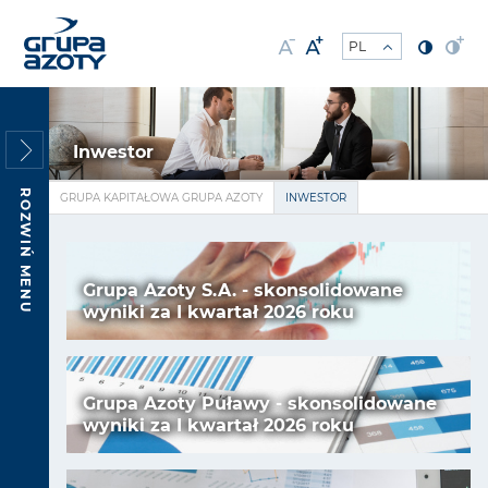
Inwestor
ROZWIŃ MENU
GRUPA KAPITAŁOWA GRUPA AZOTY
INWESTOR
Grupa Azoty S.A. - skonsolidowane
wyniki za I kwartał 2026 roku
Grupa Azoty Puławy - skonsolidowane
wyniki za I kwartał 2026 roku